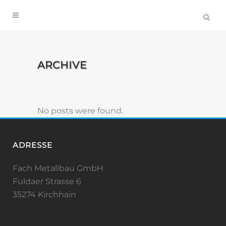
ARCHIVE
No posts were found.
ADRESSE
Fach Metallbau GmbH
Fuldaer Strasse 6
35274 Kirchhain